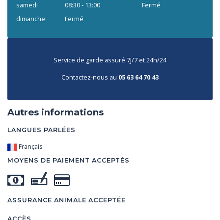
samedi
08:30 - 13:00
Fermé
dimanche
Fermé
Service de garde assuré 7J/7 et 24h/24
Contactez-nous au
05 63 64 70 43
Autres informations
LANGUES PARLÉES
Français
MOYENS DE PAIEMENT ACCEPTÉS
ASSURANCE ANIMALE ACCEPTÉE
ACCÈS