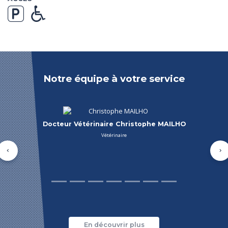
Notre équipe à votre service
Docteur Vétérinaire Frederic ALAUX
Vétérinaire, chirurgien orthopédiste
Précédent
Su
En découvrir plus