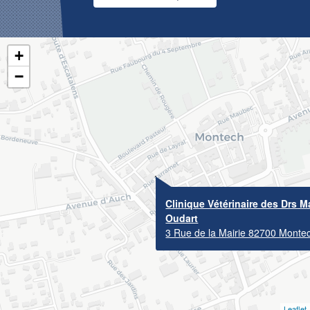
+
−
Clinique Vétérinaire des Drs M
Oudart
3 Rue de la Mairie 82700 Monte
Leaflet